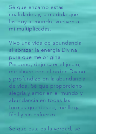
Sé que encarno estas
cualidades y, a medida que
las doy al mundo, vuelven a
mí multiplicadas.
Vivo una vida de abundancia
al abrazar la energía Divina
pura que me origina.
Perdono, dejo caer el juicio,
me alineo con el orden Divino
y profundizo en la abundancia
de vida. Sé que proporciono
alegría y amor en el mundo y
abundancia en todas las
formas que deseo, me llega
fácil y sin esfuerzo.
Sé que esta es la verdad, sé