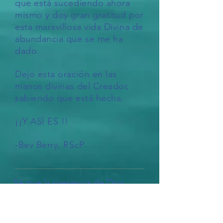
que está sucediendo ahora
mismo y doy gran gratitud por
esta maravillosa vida Divina de
abundancia que se me ha
dado.
Dejo esta oración en las
manos divinas del Creador,
sabiendo que está hecha.
¡¡Y ASÍ ES !!
-Bev Berry, RScP
Sé que la presencia de Dios
está en todas partes, en y como
todo.
Yo se que la Divina Presencia