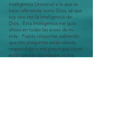
Inteligencia Universal a la que se
hace referencia como Dios, sé que
soy uno con la inteligencia de
Dios.
Esta Inteligencia me guía
ahora en todas las áreas de mi
vida.
Puedo relajarme, sabiendo
que mis preguntas están siendo
respondidas y mis preocupaciones
están siendo abordadas ahora.
Cuando hago una pausa en cada
momento y escucho, "escucho",
siento y siento la pequeña y
silenciosa voz de guía dentro de
mí.
Lo que es necesario para mi
bien, mi realización se abre camino
hacia mí, a medida que me atrae.
La guía de Dios puede aparecer
como personas, lugares, cosas e
ideas dentro de mi mente.