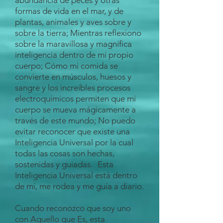
abundancia de peces y otras
formas de vida en el mar, y de
plantas, animales y aves sobre y
sobre la tierra; Mientras reflexiono
sobre la maravillosa y magnífica
inteligencia dentro de mi propio
cuerpo; Cómo mi comida se
convierte en músculos, huesos y
sangre y los increíbles procesos
electroquímicos permiten que mi
cuerpo se mueva mágicamente a
través de este mundo; No puedo
evitar reconocer que existe una
Inteligencia Universal por la cual
todas las cosas son hechas,
sostenidas y guiadas.
Esta
Inteligencia Universal está dentro
de mí, me rodea y me guía a diario.
Cuando reconozco que soy uno
con Aquello que Es, esta