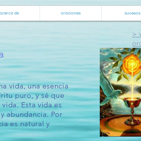
acerca de
oraciones
sucesos
> v
or
a
na vida, una esencia
ritu puro, y sé que
vida. Esta vida es
 y abundancia. Por
ia es natural y