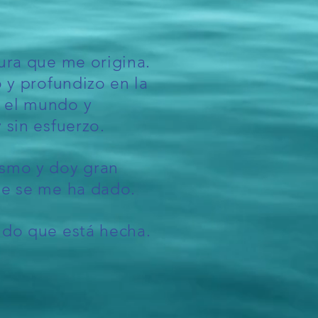
pura que me origina.
o y profundizo en la
n el mundo y
 sin esfuerzo.
ismo y doy gran
ue se me ha dado.
ndo que está hecha.