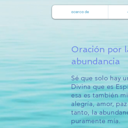
acerca de
Oración por l
abundancia
Sé que solo hay u
Divina que es Espí
esa es también mi 
alegría, amor, paz
tanto, la abundanc
puramente mía.